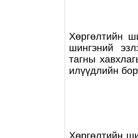
Хөргөлтийн ш
шингэний эзл
тагны хавхлаг
илүүдлийн бор
Хөргөлтийн ши