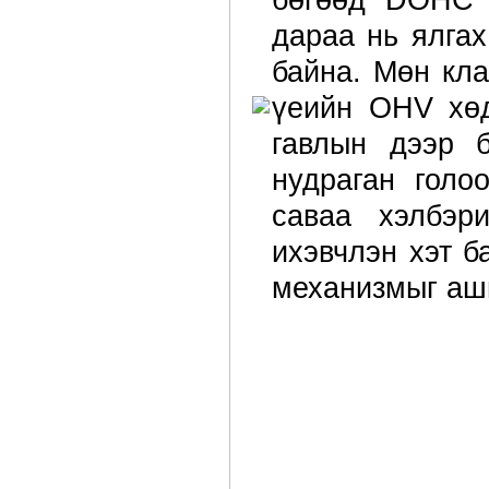
дараа нь ялга
байна. Мөн кла
үеийн OHV хөд
гавлын дээр 
нудраган голо
саваа хэлбэр
ихэвчлэн хэт б
механизмыг аш