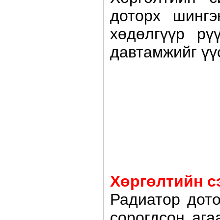
доторх шингэ
хөдөлгүүр рү
давтамжийг үү
Хөргөлтийн с
Радиатор дото
сорогдсон ага