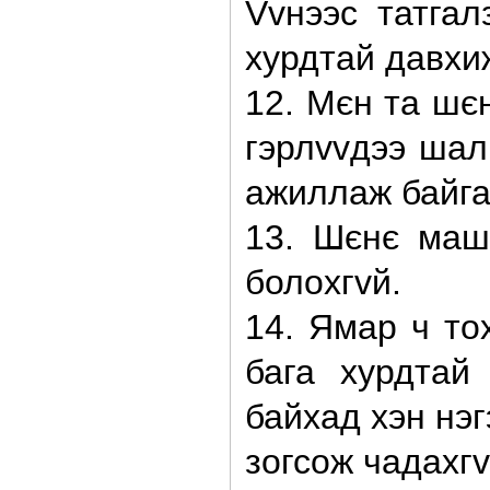
Vvнээс татгал
хурдтай давхи
12. Мєн та шє
гэрлvvдээ шал
ажиллаж байгаа
13. Шєнє маш
болохгvй.
14. Ямар ч то
бага хурдтай
байхад хэн нэ
зогсож чадахг