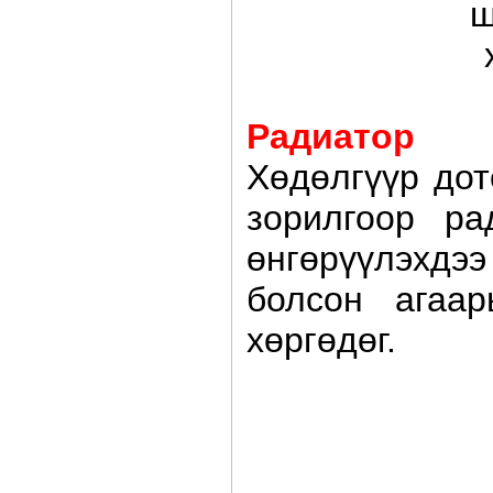
ш
Радиатор
Хөдөлгүүр дот
зорилгоор ра
өнгөрүүлэхдэ
болсон агаар
хөргөдөг.