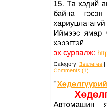
15. Та хэдий 
байна гэсэн
хариуцлагаг
Иймээс ямар 
хэрэгтэй.
эх сурвалж:
htt
Category:
Зөвлөгөө
|
Comments (1)
Хөдөлгүүрий
Хөдөлг
Автомашин я