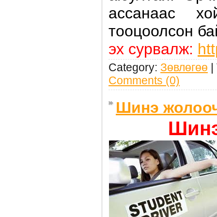
ассанаас х
тооцоолсон ба
эх сурвалж:
ht
Category:
Зөвлөгөө
|
Comments (0)
Шинэ жолооч
Шинэ