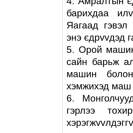
4. Амралтын є
барихдаа илv
Яагаад гэвэл 
энэ єдрvvдэд г
5. Орой маши
сайн барьж ал
машин боло
хэмжихэд маш 
6. Монголчуу
гэрлээ тохи
хэрэгжvvлдэгг