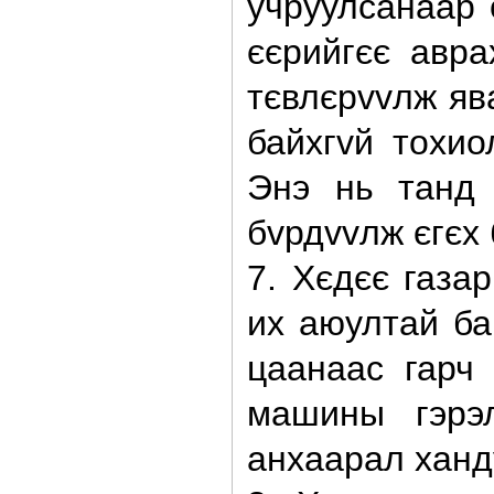
учруулсанаар 
єєрийгєє авр
тєвлєрvvлж яв
байхгvй тохио
Энэ нь танд 
бvрдvvлж єгєх 
7. Хєдєє газа
их аюултай ба
цаанаас гарч
машины гэрэ
анхаарал ханд