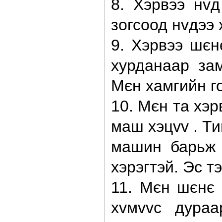
8. Хэрвээ нv
зогсоод нvдээ 
9. Хэрвээ шє
хурданаар зам
Мєн хамгийн г
10. Мєн та хэ
маш хэцvv . Ти
машин барьж 
хэрэгтэй. Эс т
11. Мєн шєнє
хvмvvс дураа