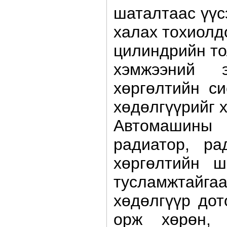
шаталтаас үүс
халах тохиолд
цилиндрийн то
хэмжээний э
хөргөлтийн с
хөдөлгүүрийг 
Автомашины 
радиатор, ра
хөргөлтийн ш
тусламжтайгаа
хөдөлгүүр дот
орж хөрөн, 