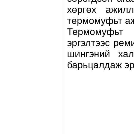
хөргөх ажил
термомуфьт аж
Термомуфьт 
эргэлтээс рем
шингэний ха
барьцалдаж эр