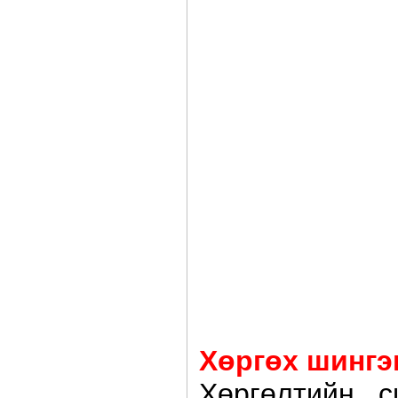
Хөргөх шингэ
Хөргөлтийн с