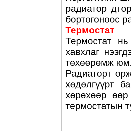
радиатор дтор
бортогоноос р
Термостат
Термостат нь
хавхлаг нээгд
төхөөрөмж юм
Радиаторт орж
хөдөлгүүрт б
хөрөхөөр өөр
термостатын т