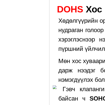
DOHS
Хос 
Хөдөлгүүрийн ор
нудраган голоор
хэрэглэснээр н
пүршний үйлчилл
Мөн хос хуваари
дарж нээдэг б
нэмэгдүүлэх бо
Гэвч клапангий
байсан ч
SOH