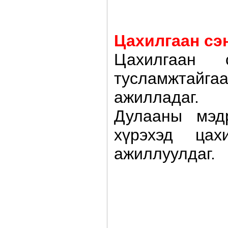
Цахилгаан сэ
Цахилгаан
тусламжтайга
ажилладаг.
Дулааны мэд
хүрэхэд цах
ажиллуулдаг.