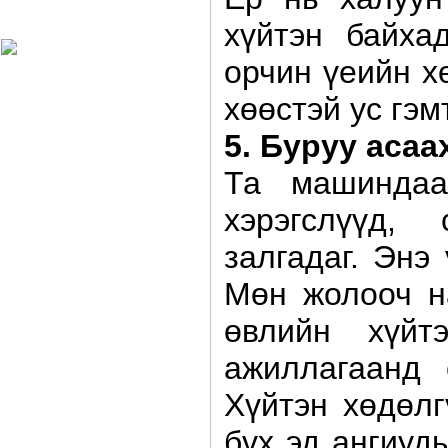
Харагчин могой өдөр
хүйтэн байха
орчин үеийн х
хөөстэй ус гэм
5. Буруу асаа
Та машиндаа
хэрэгслүүд,
залгадаг. Энэ
Мөн жолооч н
өвлийн хүйт
ажиллагаанд 
Хүйтэн хөдөлг
бүх эд ангиуд