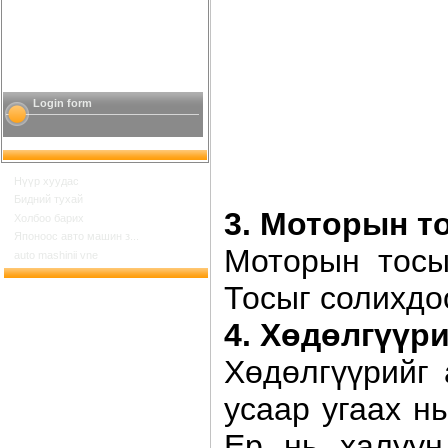
Login form
Нүүр хуудас
Бидний тухай
3. Моторын т
Холбоо барих
Японоос авто машин з...
Моторын тосы
auto mashinii vne
Тосыг солихдо
4. Хөдөлгүүр
Хөдөлгүүрийг 
усаар угаах н
Ер нь халуун
Шинийн 17