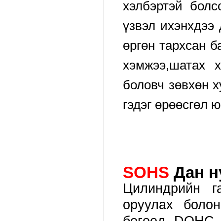
хэлбэртэй болс
үзвэл ихэнхдээ 
өргөн тархсан б
хэмжээ,шатах х
боловч зөвхөн х
гэдэг өрөөсгөл 
SOHS
Дан н
Цилиндрийн г
оруулах болон
бөгөөд DOHC 