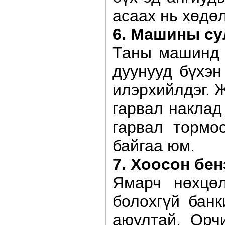
асаах нь хөдөл
6. Машины су
Таны машинд 
дуунууд бүхэн
илэрхийлдэг. 
гарвал наклад
гарвал тормо
байгаа юм.
7. Хоосон бе
Ямарч нөхцөл
болохгүй банк
аюултай. Орч