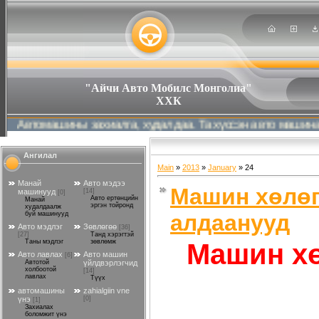
"Айчи Авто Мобилс Монголиа"
ХХК
ашины захиалга, худалдаа. Та хүссэн авто машинаа хамгийн
Ангилал
Main
»
2013
»
January
»
24
Манай
Авто мэдээ
Машин хөлөг
машинууд
[14]
[0]
Авто ертөнцийн
Манай
эргэн тойронд
худалдаалж
алдаанууд
буй машинууд
Авто мэдлэг
Зөвлөгөө
[36]
[27]
Танд хэрэгтэй
Машин хө
Таны мэдлэг
зөвлөмж
Авто лавлах
Авто машин
[6]
Автотой
үйлдвэрлэгчид
холбоотой
[14]
лавлах
Түүх
автомашины
zahialgiin vne
үнэ
[0]
[1]
Захиалах
боломжит үнэ