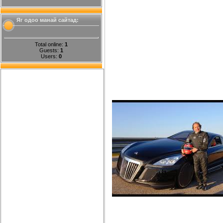
Яг одоо манай сайтад:
Total online:
1
Guests:
1
Users:
0