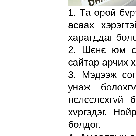
1. Та орой бv
асаах хэрэгт
харагддаг боло
2. Шєнє юм с
сайтар арчих х
3. Мэдээж со
унаж болохг
нєлєєлєхгvй 
хvргэдэг. Ной
болдог.