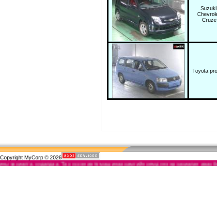
Suzuk
Chevrol
Cruze
Toyota pr
Copyright MyCorp © 2026
алга, худалдаа. Та хүссэн авто машинаа хамгийн хямд үнээр захиалан авах боломжто