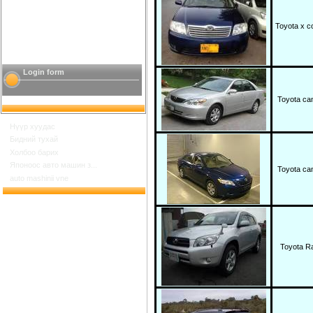
Toyota x co
Login form
Toyota c
Нүүр хуудас
Бидний тухай
Холбоо барих
Японоос авто машин з...
Toyota c
auto mashinii vne
Toyota R
Шинийн 17