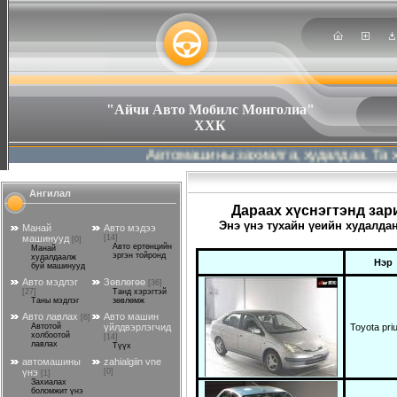
"Айчи Авто Мобилс Монголиа"
ХХК
Автомашины захиалга, худалдаа. Та хүссэ
Ангилал
Дараах хүснэгтэнд зар
Энэ үнэ тухайн үеийн худалдан
Манай
Авто мэдээ
машинууд
[14]
[0]
Авто ертөнцийн
Манай
эргэн тойронд
худалдаалж
Нэр
буй машинууд
Авто мэдлэг
Зөвлөгөө
[36]
[27]
Танд хэрэгтэй
Таны мэдлэг
зөвлөмж
Авто лавлах
Авто машин
[6]
Автотой
үйлдвэрлэгчид
Toyota pri
холбоотой
[14]
лавлах
Түүх
автомашины
zahialgiin vne
үнэ
[0]
[1]
Захиалах
боломжит үнэ