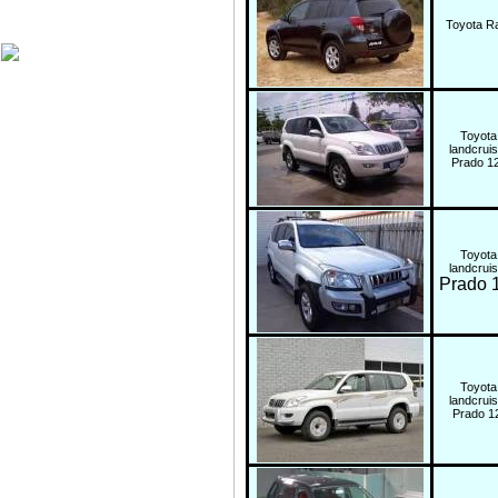
Харагчин могой өдөр
Toyota R
Toyot
landcrui
Prado 1
Toyot
landcrui
Prado 
Toyot
landcrui
Prado 1