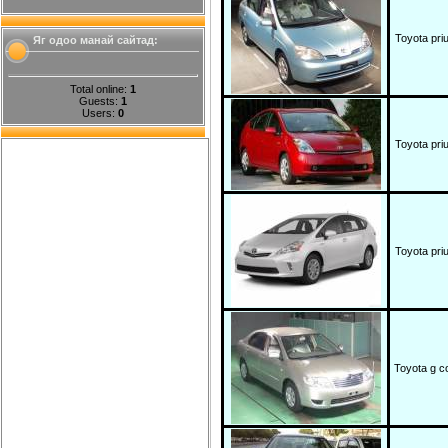
Toyota pri
Яг одоо манай сайтад:
Total online:
1
Guests:
1
Users:
0
Toyota pri
Toyota pri
Toyota g co