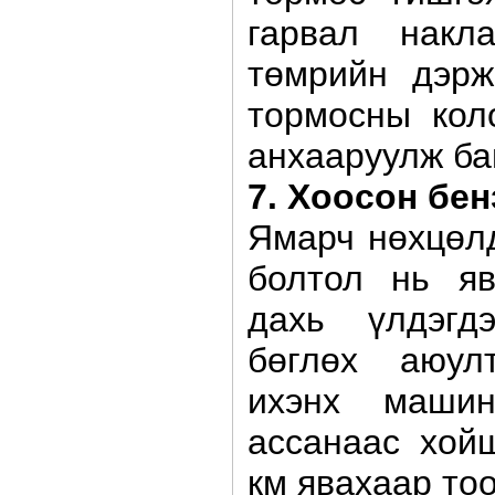
гарвал накл
төмрийн дэрж
тормосны кол
анхааруулж ба
7. Хоосон бе
Ямарч нөхцөлд
болтол нь яв
дахь үлдэгд
бөглөх аюул
ихэнх маши
ассанаас хой
км явахаар то