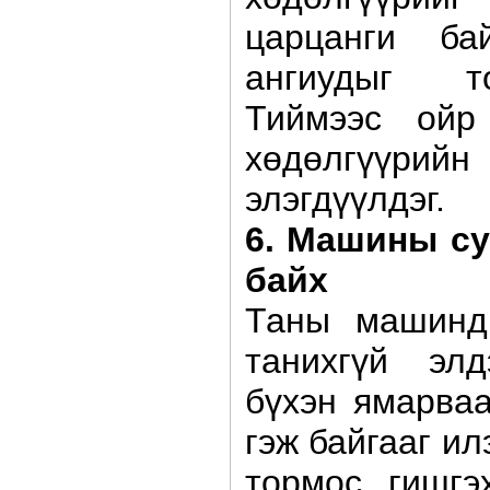
царцанги б
ангиудыг т
Тиймээс ойр
хөдөлгүүрийн 
элэгдүүлдэг.
6. Машины су
байх
Таны машинд
танихгүй эл
бүхэн ямарваа
гэж байгааг и
тормос гишгэ