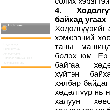
солих хэрэгтэй
4. Хөдөлгү
байхад угаах
Login form
Хөдөлгүүрийг 
хэмжээний хөө
таны машин
Нүүр хуудас
Бидний тухай
болох юм. Ер
Холбоо барих
Японоос авто машин з...
байгаа хөдө
auto mashinii vne
хүйтэн байх
хялбар байдаг
хөдөлгүүр нь 
халуун хөө
Шинийн 17