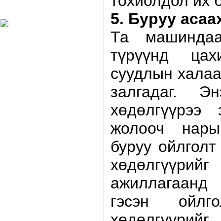
тохиолдол их 
Харагчин могой өдөр
5. Буруу асаа
Та машиндаа
түрүүнд цахи
суудлын халаа
залгадаг. Э
хөдөлгүүрээ
жолооч нары
буруу ойлголт
хөдөлгүүрийг
ажиллагаанд 
гэсэн ойлг
хөдөлгүүри