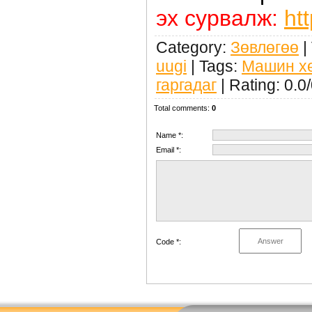
эх сурвалж:
ht
Category
:
Зөвлөгөө
|
uugi
|
Tags
:
Машин хө
гаргадаг
|
Rating
:
0.0
/
Total comments
:
0
Name *:
Email *:
Code *: