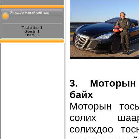
Яг одоо манай сайтад:
Total online:
1
Guests:
1
Users:
0
3. Моторын
байх
Моторын тос
солих шаар
солихдоо тос