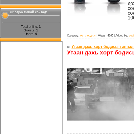
до
со
Яг одоо манай сайтад:
со
10
Total online:
1
Guests:
1
Users:
0
Category:
Авто мэдлэг
| Views: 4695 | Added by:
uugi
Утаан дахь хорт бодисын хянал
Утаан дахь хорт бодис