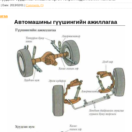
| Date:
2013/02/01
|
Comments (1)
агаа
Автомашины гүүшингийн ажиллагаа