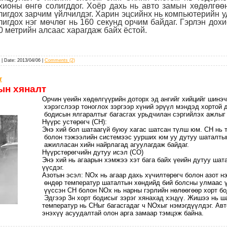
хионы өнгө солигддог. Хоёр дахь нь авто замын хөдөлгөө
лигдох зарчим үйлчилдэг. Харин эцсийнх нь компьютерийн у
лигдох нэг мөчлөг нь 160 секунд орчим байдаг. Гэрлэн дох
0 метрийн алсаас харагдаж байх ёстой.
| Date:
2013/04/06
|
Comments (2)
т
ын хяналт
Орчин үеийн хөдөлгүүрийн доторх эд ангийг хийцийг шинэ
хэрэгслээр тоноглох зэргээр хүний эрүүл мэндэд хортой 
бодисын ялгаралтыг багасгах урьдчилан сэргийлэх ажлыг 
Нүүрс устөрөгч (CH):
Энэ хий бол шатаагүй буюу хагас шатсан түлш юм. СН нь 
болон тэжээлийн системээс уурших юм уу дутуу шаталты
ажилласан хийн найрлагад агуулагдаж байдаг.
Нүүрстөрөгчийн дутуу исэл (СО)
Энэ хий нь агаарын хэмжээ хэт бага байх үеийн дутуу ша
үүсдэг.
Азотын эсэл: NOx нь агаар дахь хүчилтөрөгч болон азот н
өндөр температур шаталтын хөндийд бий болсны улмаас 
үүссэн СН болон NOx нь нарны гэрлийн нөлөөгөөр хорт бо
Эдгээр 3н хорт бодисыг зэрэг хянахад хэцүү. Жишээ нь 
температур нь СНыг багасгадаг ч NOxыг нэмэгдүүлдэг. А
энэхүү асуудалтай олон арга замаар тэмцэж байна.