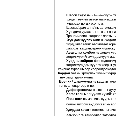
Шасси
гэдэг
нь
/chassis-
суурь
х
хөдөлгөөнийг
автомашины
дав
удирдах
цогц
хэсэг
юм
.
Шасси
/
арал
анги
/
нь
автомаши
Хүч
дамжуулах
анги
-
явах
анги
Трансмиссия
-
ходовая
часть
-
Хүч
дамжуулах
анги
нь
хөдөл
хурд
,
чиглэлийг
өөрчилдөг
агре
хайрцаг
,
кардан
,
ерөнхий
дамжу
Авцуулах
холбоо
нь
хөдөлгүү
хөдөлгүүрийг
хүч
дамжуулгаас
Хурдны
хайрцаг
бол
хөдөлгүү
хөдөлгүүр
дамжуулга
хоёрыг
у
хайрцаг
гурав
нь
өөр
хоорондоо
хөдө
Кардан
гол
нь
эргүүлэх
хүчийг
хурд
нөхцөлд
дамжуулна
.
Ерөнхий
дамжуулга
нь
кардан
голо
тогтмол
өнцөгөөр
өгнө
.
Дифференциал
нь
хөтлөх
дуг
Хагас
гол
нь
эргүүлэх
хүчийг
х
Явах
анги
нь
машины
суурь
хэс
болон
автобусанд
бүхээг
нь
ар
Удирдах
хэсэгт
тоормосны
сис
дамжуулга
,
гөнжүүрэг
,
татуург