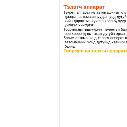
Тэлэгч аппарат
Тэлэгч аппарат нь автомашиныг илү
даацын автомашинуудын урд дугуйнд
хийн даралтын хүчээр хоёр бүлүүр 
үйлдэл хийгддэг.
Тоормосны гишгүүрийг чөлөөтэй бай
өөр хооронд нь татаж дугуйн эргэх
Зарим автомашинд тэлэгч аппарат н
автомашины хойд дугуйнд хавчигч а
байна.
Тоормосны тэлэгч аппарат