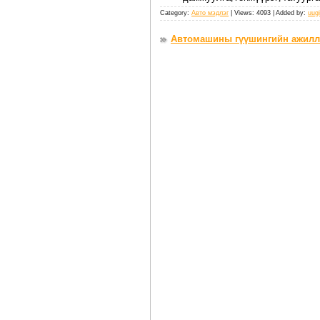
Category:
Авто мэдлэг
| Views: 4093 | Added by:
uugi
Автомашины гүүшингийн ажилл