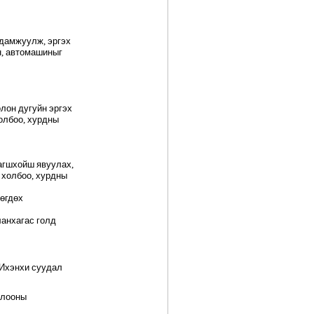
дамжуулж
,
эргэх
н
,
автомашиныг
олон
дугуйн
эргэх
олбоо
,
хурдны
агш
хойш
явуулах
,
холбоо
,
хурдны
өгдөх
лан
хагас
голд
Ихэнхи
суудал
лооны