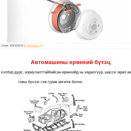
| Date:
2013/02/15
|
Comments (2)
Автомашины ерөнхий бүтэц
хэлбэр
дүрс
,
зориулалттай
байсан
ерөнхийд
нь
хөдөлгүүр
,
шасси
/
арал
ан
тэвш
бүхээг
гэж
гурав
ангилж
болно
.