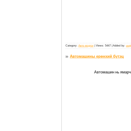
Category:
Авто мэдлэг
| Views: 5447 | Added by:
uugi
Автомашины ерөнхий бүтэц
Автомашин
нь
ямарч