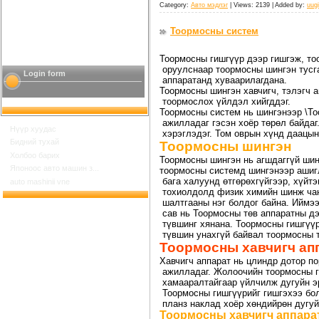
Category:
Авто мэдлэг
| Views: 2139 | Added by:
uugi
Тоормосны систем
Тоормосны гишгүүр дээр гишгэж, т
оруулснаар тоормосны шингэн тусга
Login form
аппаратанд хуваарилагдана.
Тоормосны шингэн хавчигч, тэлэгч 
тоормослох үйлдэл хийгддэг.
Тоормосны систем нь шингэнээр \То
ажилладаг гэсэн хоёр төрөл байда
Нүүр хуудас
хэрэглэдэг. Том оврын хүнд даацын
Бидний тухай
Тоормосны шингэн
Холбоо барих
Тоормосны шингэн нь агшдаггүй шин
Японоос авто машин з...
тоормосны системд шингэнээр ашигл
бага халуунд өтгөрөхгүйгээр, хүйтэ
auto mashinii vne
тохиолдолд физик химийн шинж чан
шалтгааны нэг болдог байна. Иймээ
сав нь Тоормосны төв аппаратны дэ
түвшинг хянана. Тоормосны гишгүүр
түвшин унахгүй байвал тоормосны т
Тоормосны хавчигч ап
Хавчигч аппарат нь цлиндр дотор п
ажилладаг. Жолоочийн тоормосны ги
хамааралтайгаар үйлчилж дугуйн э
Тоормосны гишгүүрийг гишгэхээ бол
планз наклад хоёр хөндийрөн дугуй
Шинийн 17
Тоормосны хавчигч аппара