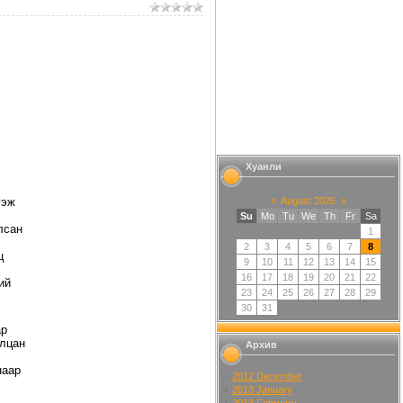
Хуанли
сгэж
«
August 2026
»
с
Su
Mo
Tu
We
Th
Fr
Sa
лсан
1
2
3
4
5
6
7
8
ц
9
10
11
12
13
14
15
16
17
18
19
20
21
22
ий
23
24
25
26
27
28
29
30
31
ар
илцан
Архив
.
наар
2012 December
2013 January
2013 February