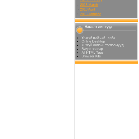
2013 March
2013 April
2015 January
Нэмэлт линкүүд
Үнэгүй вэб сайт хийх
Online Desktop
Үнэгүй онлайн тоглоомууд
Видео заавар
All HTML Tags
Browser Kits