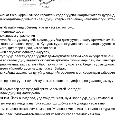
айрцаг
гэсэн
франц
үгнээс
гаралтай
/
хөдөлгүүрийн
чадлыг
хөтлөх
дугуйнд
ших
хөдөлгөөнд
хувирган
зам
дугуй
хоёрын
харилцан
үйлчлэлийг
гүйцэтгэ
ны
бүтцийн
үндэс
бөгөөд
гурван
хэсгээс
тогтоно
.
-
удирдах
хэсэг
механизмы
управления
гүүрийн
эргүүлэх
хүчийг
хөтлөх
дугуйнд
дамжуулж
,
энэхүү
эргүүлэх
хүч
б
гат
зангилаанаас
бүрдэнэ
.
Хүч
дамжуулгын
үндсэн
зангилаанд
авцуулах
х
улга
,
дифференциал
,
хагас
гол
орно
.
рийн
эргүүлэх
хүчийг
дамжуулах
,
түр
зуур
салгах
,
хөдөлгүүрийг
дамжуулгатай
аажим
холбох
үүрэгтэй
юм
.
рээс
хөтлөх
дугуйнд
дамжиж
байгаа
эргүүлэх
хүчийг
өөрчлөх
,
машиныг
ур
даан
хугацаагаар
саланги
байлгах
үүргийг
гүйцэтгэнэ
.
Хөдөлгүүр
,
авцуулах
лгөөнгүй
холбогдсон
нэгдмэл
хэсэг
байдаг
.
ны
хайрцагаас
хөтлөх
дугуйнд
өнцөгийн
өөрчлөлт
мөн
хоорондын
зай
өөрчл
ос
ирэх
эргүүлэх
хүчийг
хувьсган
хөтлөх
гол
,
дифференциалаар
дамжуу
уйнуудыг
өөр
өөр
хурдтай
эргэх
боломжтой
болгодог
.
өтлөх
дугуйнд
дамжуулна
.
эг
юм
.
Явах
ангид
арал
,
урд
хойд
тэнхлэг
,
нум
,
зөөллүүр
,
дугуй
хамаарна
.
лын
үүргийг
гүйцэтгэнэ
.
Энэ
тохиолдолд
бүхээгийг
даацат
хэсэг
гэнэ
.
тем
,
жолооны
механизм
хамаарна
.
Жолооны
механизм
нь
жолооны
хүрд
,
жо
ануудаас
бүрдэж
автомашины
эргэх
тойрох
хөдөлгөөнийг
хангана
.