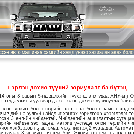
Saturday
2026/08/08
0:16 AM
то машинаа хамгийн хямд үнээр захиалан авах боломжтой. Т
Гэрлэн дохио түүний зориулалт ба бүтэц
14 оны 8 сарын 5-нд дэлхийн түүхэнд анх удаа АНУ-ын 
5-р гудамжины уулзвар дээр гэрлэн дохио суурилуулж байжэ
рлэн дохио бол тээврийн хэрэгсэл болон замын хөдөл
рчигчдийн аюулгүй байдлыг хангах зорилгоор хэрэглэдэг т
дсэн 3 өнгийн чийдэнтэй. Чийдэнгийн ашиглалтын хугацаа
рийн чийдэнгээс гадна, матриц үүсгэдэг олон төрлийн чи
хиог хэлбэрээр нь автомат, механик гэж 2 хуваадаг. Автома
хицуулах 3 янзийн систем бий. Эхний систем нь тодорх