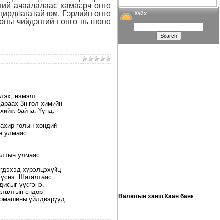
ний ачаалалаас хамаарч өнгө
дирдлагатай юм. Гэрлийн өнгө
Хайх
ионы чийдэнгийн өнгө нь шөнө
члэх, нэмэлт
дараах 3н гол химийн
хийж байна. Үүнд:
тахир голын хөндий
н улмаас
талтын улмаас
эгдэхэд хүрэлцэхүйц
үүснэ. Шаталтаас
дисыг үүсгэнэ.
шаталтын өндөр
Валютын ханш Хаан банк
втомашины үйлдвэрүүд