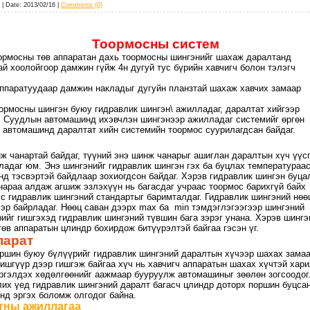
| Date:
2013/02/16
|
Comments (0)
Тоормосны систем
оормосны төв аппаратан дахь тоормосны шингэнийг шахаж даралтанд
й хоолойгоор дамжин гүйж 4н дугуй тус бүрийн хавчигч болон тэлэгч
аппаратуудаар дамжин накладыг дугуйн планзтай шахаж хавчих замаар
ормосны шингэн буюу гидравлик шингэн\ ажилладаг, даралтат хийгээр
г. Суудлын автомашинд ихэвчлэн шингэнээр ажилладаг системийг өргөн
 автомашинд даралтат хийн системийн тоормос суурилагдсан байдаг.
ж чанартай байдаг, түүний энэ шинж чанарыг ашиглан даралтын хүч үү
адаг юм. Энэ шингэнийг гидравлик шингэн гэх ба буцлах температураа
нд тэсвэртэй байдлаар зохиогдсон байдаг. Хэрэв гидравлик шингэн буца
араа алдаж агшиж эзлэхүүн нь багасдаг учраас тоормос барихгүй байх
с гидравлик шингэний стандартыг баримталдаг. Гидравлик шингэний нөө
эр байрладаг. Нөөц саван дээрх max ба min тэмдэглэгээгээр шингэний
ийг гишгэхэд гидравлик шингэний түвшин бага зэрэг унана. Хэрэв шингэ
өв аппаратын цлиндр бохирдож битүүрэлтэй байгаа гэсэн үг.
парат
оршин буюу бүлүүрийг гидравлик шингэний даралтын хүчээр шахах зама
шгүүр дээр гишгэж байгаа хүч нь хавчигч аппаратын шахах хүчтэй хар
ргэлдэх хөдөлгөөнийг аажмаар бууруулж автомашиныг зөөлөн зогсоодог
их үед гидравлик шингэний даралт багасч цлиндр доторх поршин буцса
нд эргэх боломж олгодог байна.
тны ажиллагаа