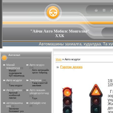
"Айчи Авто Мобилс Монголиа"
ХХК
Автомашины захиалга, худалдаа. Та хүссэн ав
Ангилал
Main
»
Авто мэдлэг
Манай
Авто мэдээ
Гэрлэн дохио
машинууд
[14]
[0]
Авто ертөнцийн
Манай
эргэн тойронд
худалдаалж
буй машинууд
19
Авто мэдлэг
Зөвлөгөө
[36]
[27]
Танд хэрэгтэй
10
Таны мэдлэг
зөвлөмж
Авто лавлах
Авто машин
[6]
Гэ
Автотой
үйлдвэрлэгчид
зо
холбоотой
[14]
лавлах
Түүх
үн
автомашины
zahialgiin vne
Жи
үнэ
[0]
[1]
до
Захиалах
зо
боломжит үнэ