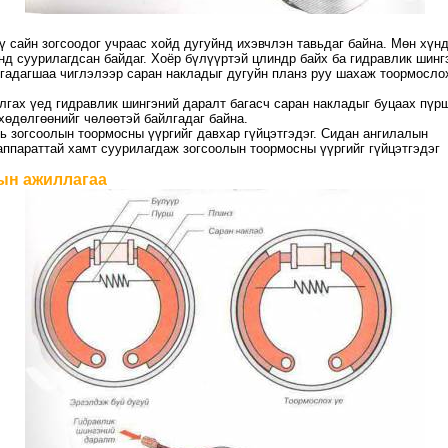
ү сайн зогсоодог учраас хойд дугуйнд ихэвчлэн тавьдаг байна. Мөн хүн
 суурилагдсан байдаг. Хоёр бүлүүртэй цлиндр байх ба гидравлик шинг
гадагшаа чиглэлээр саран накладыг дугуйн планз руу шахаж тоормосло
лгах үед гидравлик шингэний даралт багасч саран накладыг буцаах пүр
 хөдөлгөөнийг чөлөөтэй байлгадаг байна.
ь зогсоолын тоормосны үүргийг давхар гүйцэтгэдэг. Сидан ангилалын
ппараттай хамт суурилагдаж зогсоолын тоормосны үүргийг гүйцэтгэдэг
ын ажиллагаа