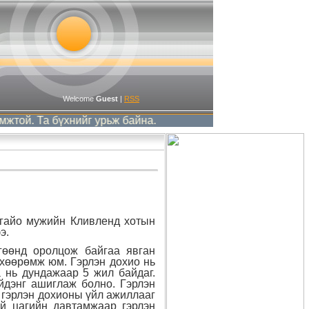
Welcome
Guest
|
RSS
а бүхнийг урьж байна.
Огайо мужийн Кливленд хотын
э.
гөөнд оролцож байгаа явган
өхөөрөмж юм. Гэрлэн дохио нь
 нь дундажаар 5 жил байдаг.
йдэнг ашиглаж болно. Гэрлэн
т гэрлэн дохионы үйл ажиллааг
ой цагийн давтамжаар гэрлэн