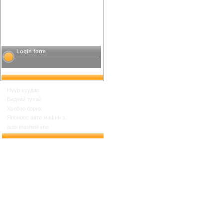
Login form
Нүүр хуудас
Бидний тухай
Холбоо барих
Японоос авто машин з...
auto mashinii vne
Шинийн 17