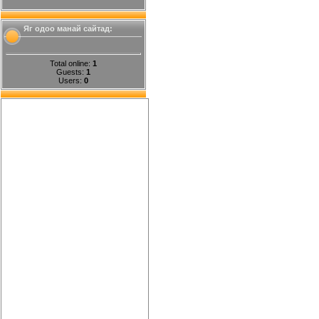
Яг одоо манай сайтад:
Total online:
1
Guests:
1
Users:
0