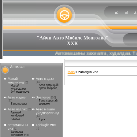
"Айчи Авто Мобилс Монголиа"
ХХК
Автомашины захиалга, худалдаа. Та хү
Ангилал
Main
»
zahialgiin vne
Манай
Авто мэдээ
машинууд
[14]
[0]
Авто ертөнцийн
Манай
эргэн тойронд
худалдаалж
буй машинууд
Авто мэдлэг
Зөвлөгөө
[36]
[27]
Танд хэрэгтэй
Таны мэдлэг
зөвлөмж
Авто лавлах
Авто машин
[6]
Автотой
үйлдвэрлэгчид
холбоотой
[14]
лавлах
Түүх
автомашины
zahialgiin vne
үнэ
[0]
[1]
Захиалах
боломжит үнэ