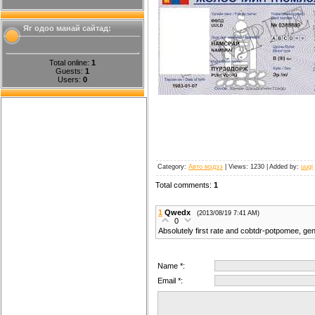
Яг одоо манай сайтад:
Total online:
1
Guests:
1
Users:
0
Category
:
Авто мэдээ
|
Views
: 1230 |
Added by
:
uugi
Total comments
:
1
1
Qwedx
(2013/08/19 7:41 AM)
0
Absolutely first rate and cobtdr-potpomee, ge
Name *:
Email *: