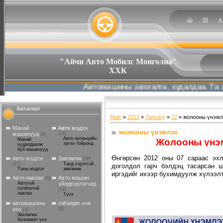
"Айчи Авто Мобилс Монголиа"
ХХК
Автомашины захиалга, худалдаа. Та хүсс
Ангилал
Main
»
2013
»
January
»
22
» жолооны үнэмл
Манай
Авто мэдээ
жолооны үнэмлэх
машинууд
[14]
[0]
Авто ертөнцийн
Жолооны үнэм
Манай
эргэн тойронд
худалдаалж
буй машинууд
Өнгөрсөн 2012 оны 07 сараас эх
Авто мэдлэг
Зөвлөгөө
[36]
[27]
Танд хэрэгтэй
доголдол гарч бэлдэц тасарсан ш
Таны мэдлэг
зөвлөмж
иргэдийг ихээр бухимдуулж хүлээлт
Авто лавлах
Авто машин
[6]
Автотой
үйлдвэрлэгчид
холбоотой
[14]
лавлах
Түүх
автомашины
zahialgiin vne
үнэ
[0]
[1]
Захиалах
боломжит үнэ