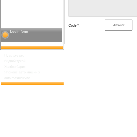
Code *:
Login form
Нүүр хуудас
Бидний тухай
Холбоо барих
Японоос авто машин з...
auto mashinii vne
Шинийн 17