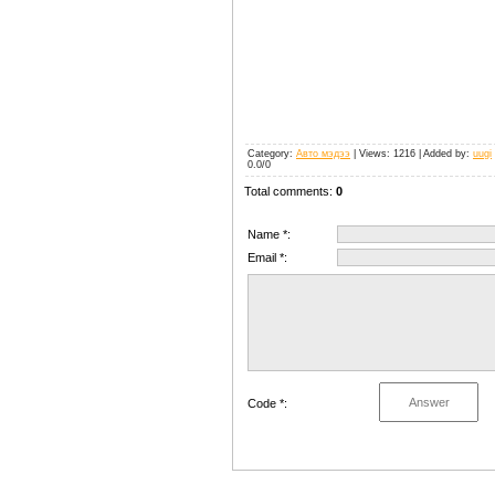
Category
:
Авто мэдээ
|
Views
: 1216 |
Added by
:
uugi
0.0
/
0
Total comments
:
0
Name *:
Email *:
Code *: