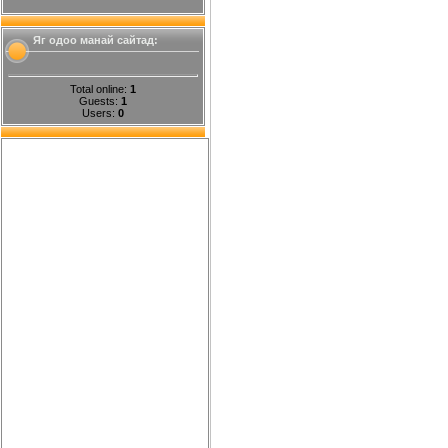
Яг одоо манай сайтад:
Total online:
1
Guests:
1
Users:
0