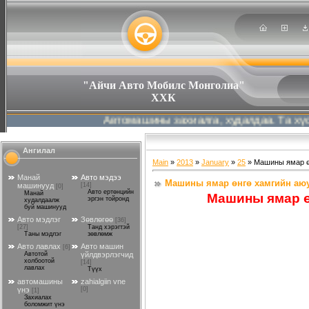
"Айчи Авто Мобилс Монголиа"
ХХК
Автомашины захиалга, худалдаа. Та хүссэн 
Ангилал
Main
»
2013
»
January
»
25
» Машины ямар ө
Манай
Авто мэдээ
Машины ямар өнгө хамгийн аюу
машинууд
[14]
[0]
Авто ертөнцийн
Манай
Машины ямар ө
эргэн тойронд
худалдаалж
буй машинууд
Авто мэдлэг
Зөвлөгөө
[36]
[27]
Танд хэрэгтэй
Таны мэдлэг
зөвлөмж
Авто лавлах
Авто машин
[6]
Автотой
үйлдвэрлэгчид
холбоотой
[14]
лавлах
Түүх
автомашины
zahialgiin vne
үнэ
[0]
[1]
Захиалах
боломжит үнэ