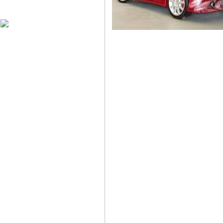
Харагчин могой өдөр