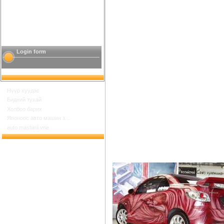
Login form
Нүүр хуудас
Бидний тухай
Холбоо барих
Японоос авто машин з...
auto mashinii vne
Шинийн 17