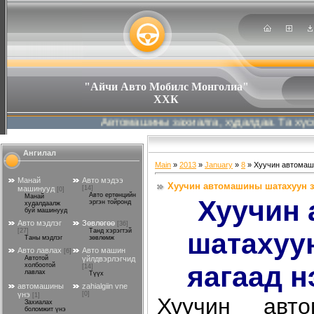
"Айчи Авто Мобилс Монголиа"
ХХК
Автомашины захиалга, худалдаа. Та хүссэн ав
Ангилал
Main
»
2013
»
January
»
8
» Хуучин автомаши
Манай
Авто мэдээ
Хуучин автомашины шатахуун за
машинууд
[14]
[0]
Авто ертөнцийн
Манай
Хуучин
эргэн тойронд
худалдаалж
буй машинууд
Авто мэдлэг
Зөвлөгөө
[36]
[27]
Танд хэрэгтэй
шатахуу
Таны мэдлэг
зөвлөмж
Авто лавлах
Авто машин
[6]
Автотой
үйлдвэрлэгчид
яагаад н
холбоотой
[14]
лавлах
Түүх
автомашины
zahialgiin vne
үнэ
[0]
[1]
Хуучин авт
Захиалах
боломжит үнэ