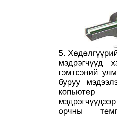
5. Хөдөлгүүри
мэдрэгчүүд х
гэмтсэний улм
буруу мэдээл
копьютер 
мэдрэгчүүдээ
орчны темп