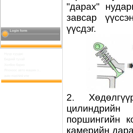
"дарах" нудар
завсар үүссэ
үүсдэг.
Login form
Нүүр хуудас
Бидний тухай
Холбоо барих
Японоос авто машин з...
auto mashinii vne
2. Хөдөлгү
цилиндрийн
поршингийн к
камерийн дара
Шинийн 17