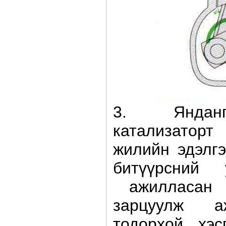
3. Янданг
катализатор
жилийн эдэлгэ
битүүрсний 
ажилласан х
зарцуулж а
тодорхой хэс