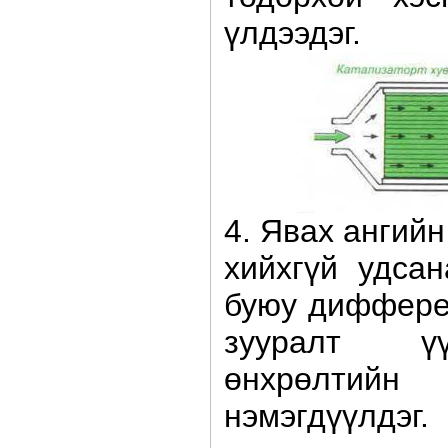
үлдээдэг.
4. Явах ангийн
хийхгүй удсан
буюу диффере
зууралт ү
өнхрөлтий
нэмэгдүүлдэг.