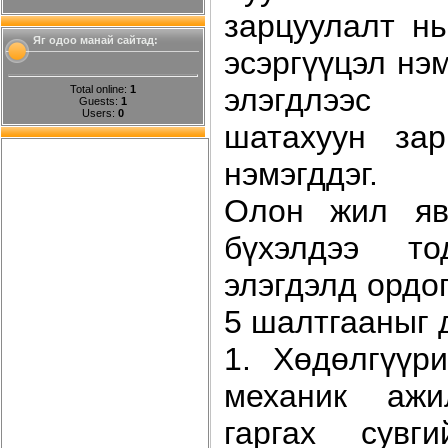
зарцуулалт нь
Яг одоо манай сайтад:
эсэргүүцэл нэ
элэгдлээс
Total online:
1
Guests:
1
Users:
0
шатахуун за
нэмэгддэг.
Олон жил яв
бүхэлдээ то
элэгдэлд ордо
5 шалтгааныг 
1. Хөдөлгүүр
механик ажи
гаргах сувги