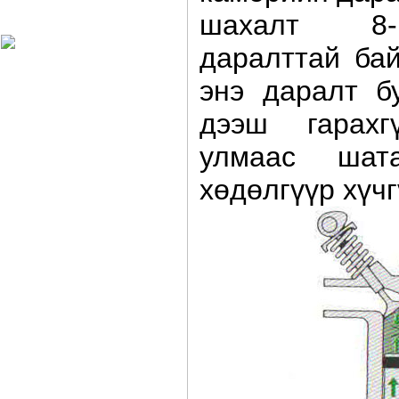
Харагчин могой өдөр
шахалт 8-
даралттай бай
энэ даралт б
дээш гарахг
улмаас шат
хөдөлгүүр хүч