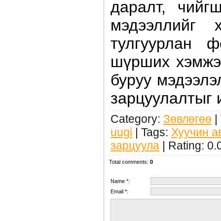
даралт, чийг
мэдээллийг 
тулгуурлан ф
шүрших хэмжээ
буруу мэдээлэ
зарцуулалтыг 
Category
:
Зөвлөгөө
|
uugi
|
Tags
:
Хуучин 
зарцуула
|
Rating
:
0.
Total comments
:
0
Name *:
Email *: