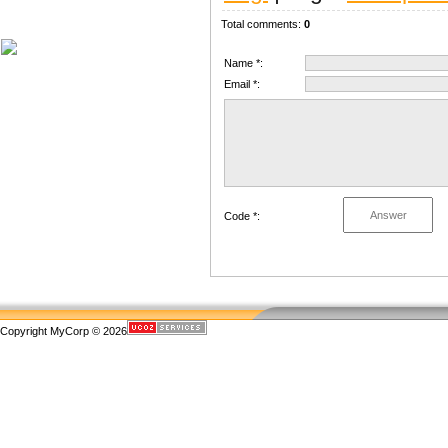
Харагчин могой өдөр
Total comments
:
0
Name *:
Email *:
Code *:
Copyright MyCorp © 2026