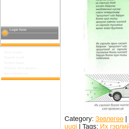
Login form
Нүүр хуудас
Бидний тухай
Холбоо барих
Японоос авто машин з...
auto mashinii vne
Category
:
Зөвлөгөө
|
uugi
|
Tags
:
Их гэрли
Шинийн 17