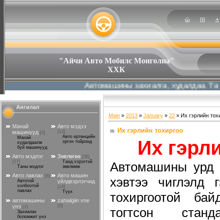
"Айчи Авто Мобилс Монголиа"
ХХК
Автомашины захиалга, худалдаа. Та хүс
Ангилал
Main
»
2013
»
January
»
22
» Их гэрлийн тох
Манай
Авто мэдээ
Их гэрлийн тохиргоо
машинууд
[14]
[0]
Авто ертөнцийн
Манай
Их гэрл
эргэн тойронд
худалдаалж
буй машинууд
Авто мэдлэг
Зөвлөгөө
[36]
[27]
Танд хэрэгтэй
Автомашины урд 
Таны мэдлэг
зөвлөмж
Авто лавлах
Авто машин
[6]
хэвтээ чиглэлд г
Автотой
үйлдвэрлэгчид
холбоотой
[14]
лавлах
Түүх
тохиргоотой бай
автомашины
zahialgiin vne
үнэ
[0]
[1]
тогтсон стан
Захиалах
боломжит үнэ