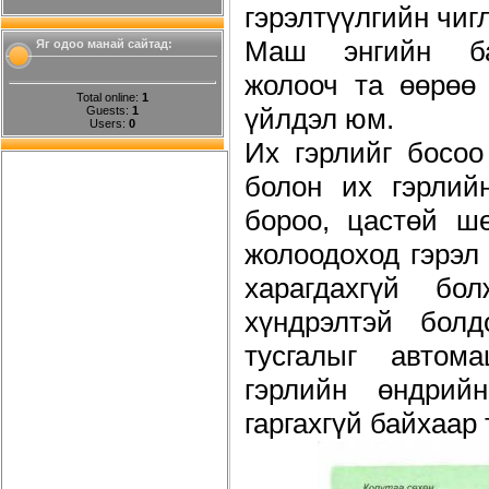
гэрэлтүүлгийн чиг
Маш энгийн ба
Яг одоо манай сайтад:
жолооч та өөрөө
Total online:
1
үйлдэл юм.
Guests:
1
Users:
0
Их гэрлийг босоо
болон их гэрлий
бороо, цастөй ш
жолоодоход гэрэл
харагдахгүй б
хүндрэлтэй болд
тусгалыг авто
гэрлийн өндрий
гаргахгүй байхаар