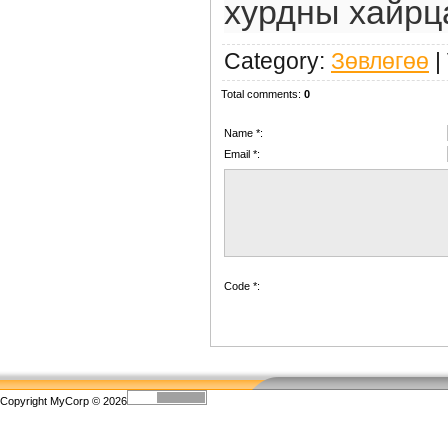
хурдны хайрц
Category
:
Зөвлөгөө
|
Total comments
:
0
Name *:
Email *:
Code *:
Copyright MyCorp © 2026