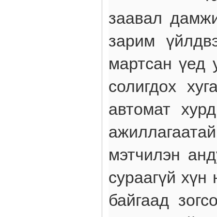
заавал дамжи
зарим үйлдв
мартсан үед 
солигдох хуг
автомат хур
ажиллагаатай
мэтчилэн анд
сураагүй хүн
байгаад зогс