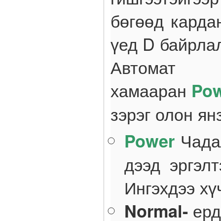
бөгөөд карда
үед D байрла
Автома
хамааран
Po
зэрэг олон ян
Чадал
Power
дээд эргэл
Ингэхдээ хүч
ерд
Normal-