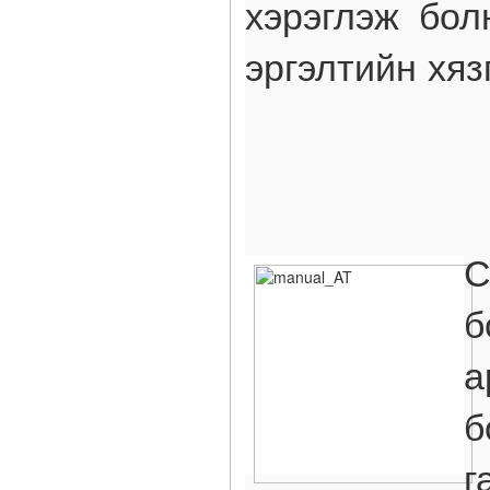
хэрэглэж бол
эргэлтийн хяз
С
б
а
б
г