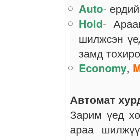
- ердий
Auto
- Араа
Hold
шилжсэн үед
замд тохир
,
Economy
M
Автомат хур
Зарим үед хө
араа шилжүү