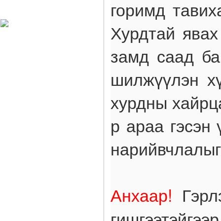
горимд тавих
Харагчин могой өдөр
Хурдтай явах
замд саад ба
шилжүүлэн хү
хурдны хайрца
р араа гэсэн
нарийвчлалыг
Анхаар!
Гэрлэ
гишгээтэйгээ