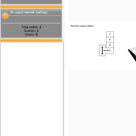
Яг одоо манай сайтад:
Total online:
1
Guests:
1
Users:
0