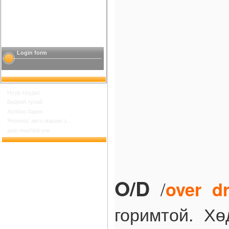
Login form
Нүүр хуудас
Бидний тухай
Холбоо барих
Японоос авто машин з...
auto mashinii vne
O/D
/
over dr
горимтой. Хө
Шинийн 17