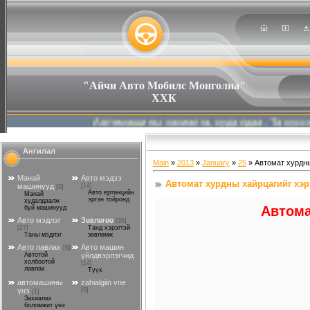
"Айчи Авто Мобилс Монголиа"
ХХК
Автомашины захиалга, худалдаа. Та хүссэн авто 
Ангилал
Main
»
2013
»
January
»
25
» Автомат хурдны
Манай
Авто мэдээ
Автомат хурдны хайрцагийг хэр
машинууд
[14]
[0]
Авто ертөнцийн
Манай
эргэн тойронд
худалдаалж
Автома
буй машинууд
Авто мэдлэг
Зөвлөгөө
[36]
[27]
Танд хэрэгтэй
Таны мэдлэг
зөвлөмж
Авто лавлах
Авто машин
[6]
Автотой
үйлдвэрлэгчид
холбоотой
[14]
лавлах
Түүх
автомашины
zahialgiin vne
үнэ
[0]
[1]
Захиалах
боломжит үнэ