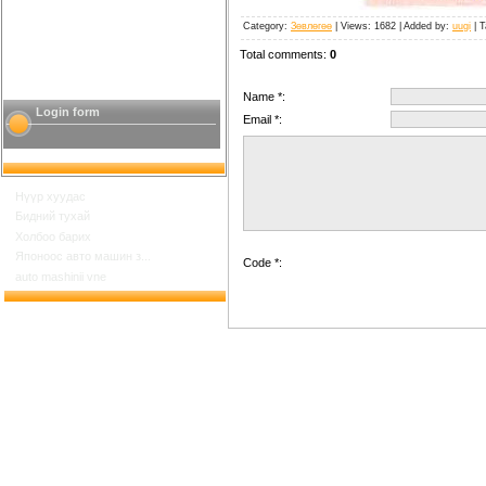
Category
:
Зөвлөгөө
|
Views
: 1682 |
Added by
:
uugi
|
T
Total comments
:
0
Name *:
Login form
Email *:
Нүүр хуудас
Бидний тухай
Холбоо барих
Японоос авто машин з...
Code *:
auto mashinii vne
Шинийн 17