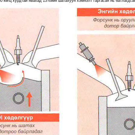
0 км\ц хурдтай явахад 13%ийн шатахуун хэмнэлт гаргасан нь батлагдса