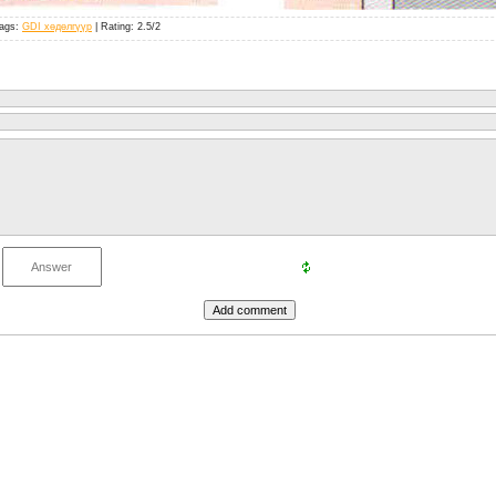
ags
:
GDI хөдөлгүүр
|
Rating
:
2.5
/
2