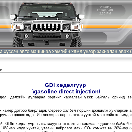
Saturday
2026/08/08
2:30 PM
ссэн авто машинаа хамгийн хямд үнээр захиалан авах боло
үр
GDI
хөдөлгүүр
\gasoline direct injection\
дол, дэлхийн дулаарал зэргийг харгалзан үзэж байгаль орчинд ээ
х камер дотроо байрладаг. Өөрөөр хэлбэл поршин дээшилж хуйларсан а
руулан цацаж өгдөг. Ингэснээр агаар нь шатахуунтай маш сайн холилдож
ой GDIн хөдөлгүүр нь шатахууны шаталтын хэмжээг одоогоор байж бо
 10%иар илүү хүчтэй, утааны найрлага дахь CO- хэмжээ нь 20%иар б