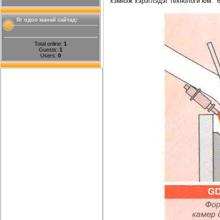
хэмнэж хэрэглэдэг технологи юм. 6
Яг одоо манай сайтад:
Total online:
1
Guests:
1
Users:
0