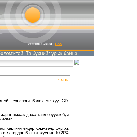
Welcome
Guest
|
RSS
мжтой. Та бүхнийг урьж байна.
1:54 PM
лтэй технологи болох энэхүү GDI
гаарыг шахаж даралтанд оруулж буй
 өгдөг.
лох хамгийн өндөр хэмжээнд хүргэж
ага ялгардаг ба шатахууныг 10-20%