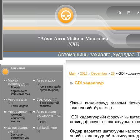
"Айчи Авто Мобилс Монголиа"
ХХК
Автомашины захиалга, худалдаа. Та хү
Ангилал
Main
»
2012
»
December
»
26
» GDI хөдөлгү
Манай
Авто мэдээ
GDI хөдөлгүүр
машинууд
[14]
[0]
Авто ертөнцийн
Манай
эргэн тойронд
худалдаалж
буй машинууд
Авто мэдлэг
Зөвлөгөө
[36]
Японы инженерүүд агаарын бохир
[27]
Танд хэрэгтэй
Таны мэдлэг
зөвлөмж
технологийг бүтээжээ.
Авто лавлах
Авто машин
[6]
Автотой
үйлдвэрлэгчид
GDI хөдөлгүүрийн форсунг нь шата
холбоотой
[14]
агшинд форсунг нь шатахууныг тоос
лавлах
Түүх
автомашины
zahialgiin vne
Өндөр даралтат шатахууны насост
үнэ
[0]
[1]
Захиалах
энгийн хөдөлгүүртэй харьцуулахад
боломжит үнэ