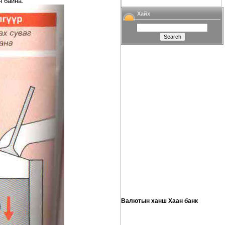
н байна.
Хайх
Валютын ханш Хаан банк