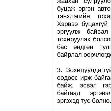
жаахан сулруул
буцаж эргэн авт
тэнхлэгийн тохи
Хэрвээ буцахгүй
эргүүлж байвал
тохируулах болсон
бас өндгөн тулг
байрлал өөрчлөгд
3. Зохицуулдаггү
өөдөөс ирж байг
байж, эсвэл гэ
байгаад эргэвэ
эргэхэд тус болно