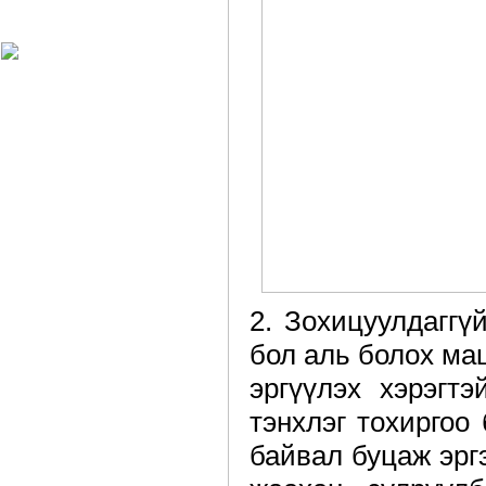
Харагчин могой өдөр
2. Зохицуулдаггү
бол аль болох ма
эргүүлэх хэрэгт
тэнхлэг тохиргоо
байвал буцаж эрг