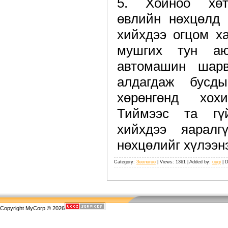
5. Хойноо хөт
өвлийн нөхцөлд 
хийхдээ огцом х
мушгих тун а
автомашин шарв
алдагдаж бусд
хөрөнгөнд хох
Тиймээс та гү
хийхдээ яаралг
нөхцөлийг хүлээнэ
Category:
Зөвлөгөө
| Views: 1361 | Added by:
uugi
| 
Copyright MyCorp © 2026