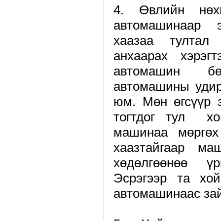
4. Өвлийн нөх
автомашинаар 
хаазаа тултал
анхаарах хэрэгт
автомашин б
автомашины удир
юм. Мөн өгсүүр 
тогтдог тул х
машинаа мөргөх
хаазтайгаар ма
хөдөлгөөнөө үр
Эсрэгээр та хо
автомашинаас зай