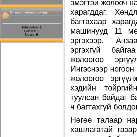
эмэгтэй жолооч на
харагддаг. Хөн
Яг одоо манай сайтад:
багтахаар хараг
Total online:
1
машинууд 11 ме
Guests:
1
Users:
0
эргэхээр. Анз
эргэхгүй байг
жолоогоо эргүү
Ингэснээр ногоон 
жолоогоо эргүү
хэдийн тойргий
туулсан байдаг б
ч багтахгүй болдо
Нөгөө талаар на
хашлагатай газа