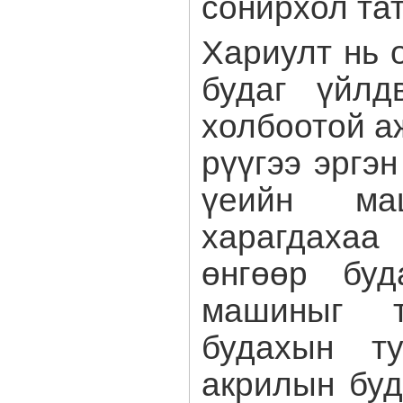
сонирхол та
Хариулт нь 
будаг үйлд
холбоотой а
рүүгээ эргэ
үеийн ма
харагдахаа
өнгөөр буд
машиныг т
будахын ту
акрилын буд