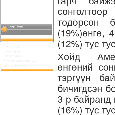
гарч байжэ
сонголтоо
тодорсон 
Login form
(19%)өнгө, 
(12%) тус ту
Нүүр хуудас
Хойд Амер
Бидний тухай
Холбоо барих
Японоос авто машин з...
өнгөний сон
auto mashinii vne
тэргүүн б
бичигдсэн б
3-р байранд
(16%) тус ту
Шинийн 17