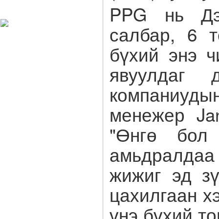
Харагчин могой өдөр
PPG нь Дэ
салбар, 6 
бүхий энэ ч
явуулдаг 
компаниуд
менежер Jan
"Өнгө бол
амьдралда
жижиг эд зү
цахилгаан х
үнэ бүхий т