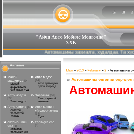
"Айчи Авто Мобилс Монголиа"
ХХК
Автомашины захиалга, худалдаа. Та хүссэн ав
Ангилал
Main
»
2013
»
February
»
2
» Автомашины өнг
Манай
Авто мэдээ
Автомашины өнгөний өөрчлөлт,
машинууд
[14]
[0]
Автомашин
Авто ертөнцийн
Манай
эргэн тойронд
худалдаалж
буй машинууд
Авто мэдлэг
Зөвлөгөө
[36]
[27]
Танд хэрэгтэй
Таны мэдлэг
зөвлөмж
Авто лавлах
Авто машин
[6]
Автотой
үйлдвэрлэгчид
холбоотой
[14]
лавлах
Түүх
автомашины
zahialgiin vne
үнэ
[0]
[1]
Захиалах
боломжит үнэ