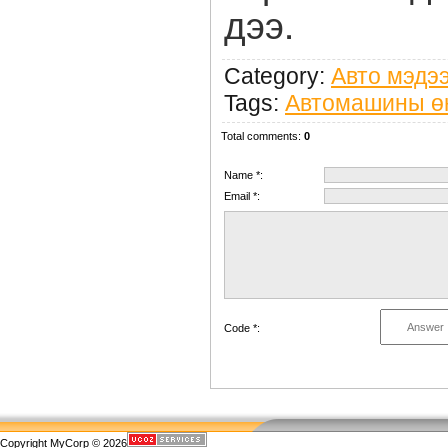
дээ.
Category
:
Авто мэдэ
Tags
:
Автомашины өн
Total comments
:
0
Name *:
Email *:
Code *:
Copyright MyCorp © 2026