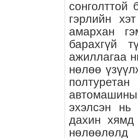
сонголттой 
гэрлийн хэ
амархан гэ
барахгүй т
ажиллагаа н
нөлөө үзүүл
полтурет
автомашин
эхэлсэн нь
дахин хямд
нөлөөлөлд 