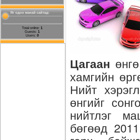
Яг одоо манай сайтад:
Total online:
1
Guests:
1
Users:
0
өнгө
Цагаан
хамгийн өрг
Нийт хэрэг
өнгийг сонг
нийтлэг ма
бөгөөд 201