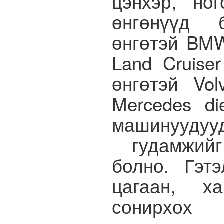
цэнхэр, но
өнгөнүүд 
өнгөтэй BMW
Land Cruise
өнгөтэй Vo
Mercedes di
машинууду
гудамжийг
болно. Гэт
цагаан, х
сонирхох 