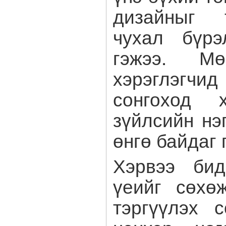
дизайныг 
чухал бүрэ
гэжээ. Мөн
хэрэглэгч
сонгоход 
зүйлсийн нэ
өнгө байдаг 
Хэрвээ би
үеийг сөхө
тэргүүлэх 