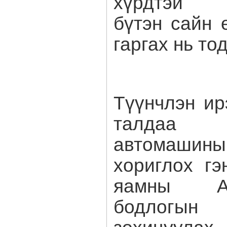
хүрдтэй а
бүтэн сайн 
гаргах нь то
Түүнчлэн ир
талдаа
автомашин
хориглох гэ
яамны А
бодлогын
зохицуула