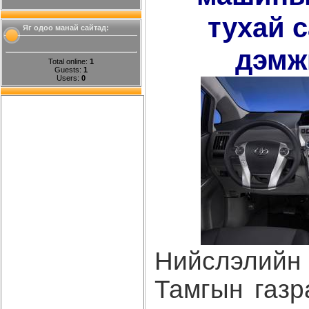
тухай 
Яг одоо манай сайтад:
дэмж
Total online:
1
Guests:
1
Users:
0
Нийслэлий
Тамгын газр