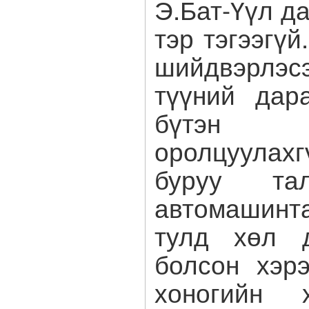
Э.Бат-Үүл да
тэр тэгээгүй
шийдвэрлэс
түүний дар
бүтэн 
оролцуулахг
буруу та
автомашин
тулд хөл д
болсон хэр
хоногийн