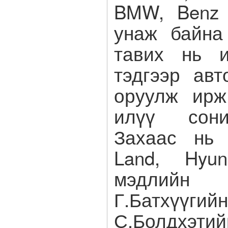
BMW, Benz 
унаж байна
тавих нь и
тэдгээр ав
оруулж ирж
илүү сони
Захаас нь 
Land, Hyun
мэдлийн
Г.Батхүүгий
С.Болдхэти