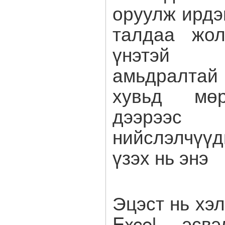
оруулж ирдэг
талдаа жол
үнэтэй 
амьдралта
хувьд мөр
дээрээс 
нийслэлчүү
үзэх нь энэ
Эцэст нь хэ
Excel эсвэ