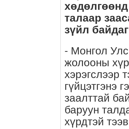
хөдөлгөөнд
талаар заас
зүйл байда
- Монгол Улс
жолооны хүр
хэрэгслээр 
гүйцэтгэнэ г
заалттай бай
баруун талд
хүрдтэй тээ