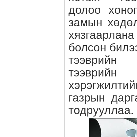
долоо хоно
замын хөдө
хязгаарлан
болсон билэ
тээврий
тээврий
хэрэгжилт
газрын дарг
тодрууллаа.