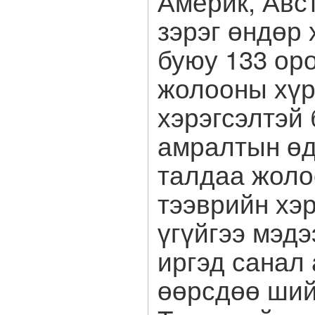
Америк, Авс
зэрэг өндөр
буюу 133 ор
жолооны хүр
хэрэгсэлтэй 
амралтын өд
талдаа жоло
тээврийн хэр
үгүйгээ мэд
иргэд санал
өөрсдөө ший