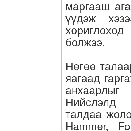
маргааш аг
үүдэж хэзэ
хориглохо
болжээ.
Нөгөө талаа
яагаад гарг
анхаарлыг
Нийслэлд 
талдаа жоло
Hammer, Fo