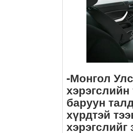
-Монгол Ул
хэрэгслийн
баруун тал
хүрдтэй тэ
хэрэгслийг