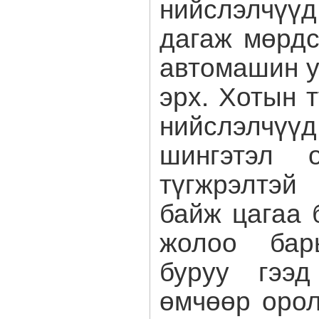
нийслэлчүү
дагаж мөрдс
автомашин у
эрх. Хотын т
нийслэлчүү
шингэтэл о
түгжрэлтэй
байж цагаа 
жолоо бар
буруу гээд
өмчөөр орол