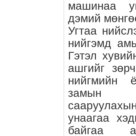
машинаа у
дэмий мөнгөө
Угтаа нийсл
нийгэмд амь
Гэтэл хувий
ашгийг зөр
нийгмийн 
замын 
сааруула
унаагаа хэ
байгаа а