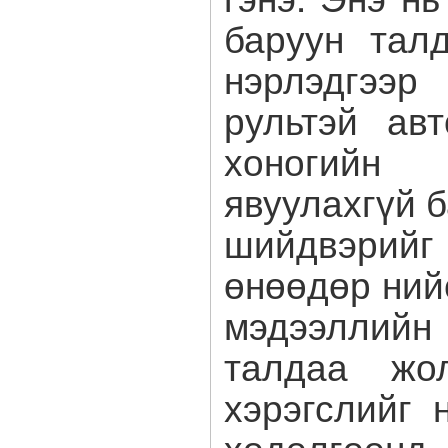
баруун тал
нэрлэдгээ
рультэй ав
хоногий
явуулахгүй 
шийдвэрийг
өнөөдөр ний
мэдээллийн
талдаа жол
хэрэгслийг 
хөдөлгөөнд