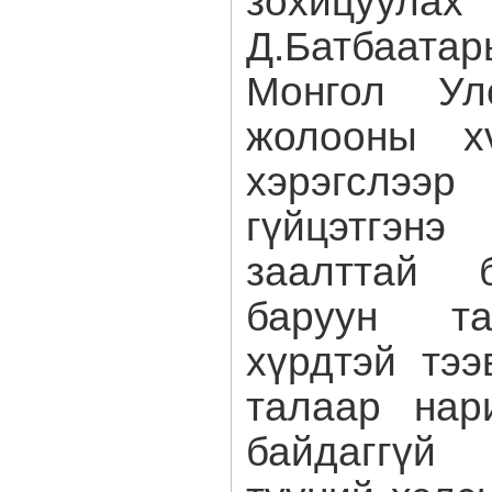
Д.Батбаат
Монгол Ул
жолооны хү
хэрэгслэ
гүйцэтгэнэ
заалттай б
баруун т
хүрдтэй тээ
талаар нар
байдаггүй 