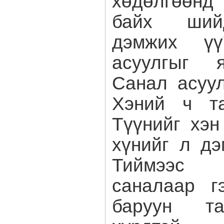
байх ший
дэмжих үү
асуулгыг я
Санал асуул
Хэний ч та
Түүнийг хэн
хүнийг л дэ
Тиймээс 
саналаар г
баруун т