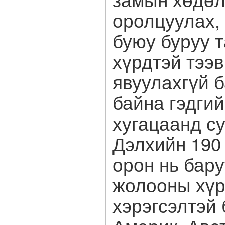
оролцуулах,
буюу буруу 
хүрдтэй тээв
явуулахгүй 
байна гэдгий
хугацаанд су
Дэлхийн 190 
орон нь бар
жолооны хүр
хэрэгсэлтэй 