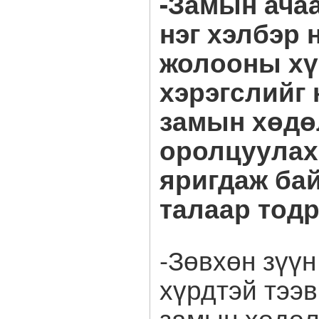
-Замын ача
нэг хэлбэр 
жолооны хү
хэрэгслийг 
замын хөдө
оролцуулах
яригдаж бай
талаар тод
-Зөвхөн зүү
хүрдтэй тээв
замын хөдөл