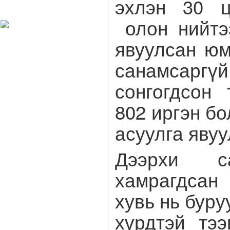
эхлэн 30 ц
Харагчин могой өдөр
олон нийтэ
явуулсан юм
санамсаргү
сонгогдсон
802 иргэн б
асуулга явуу
Дээрхи с
хамрагдсан
хувь нь бур
хүрдтэй тээ