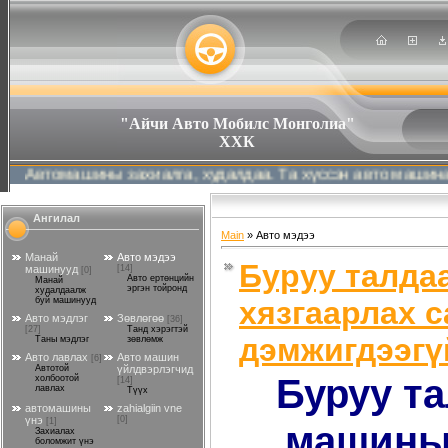
"Айчи Авто Мобилс Монголиа"
ХХК
шины захиалга, худалдаа. Та хүссэн авто машинаа хамгийн
Ангилал
Main
»
Авто мэдээ
Манай
Авто мэдээ
Буруу талда
машинууд
[14]
[0]
Авто ертөнцийн
Манай
эргэн тойронд
худалдаалж
хязгаарлах с
буй машинууд
Авто мэдлэг
Зөвлөгөө
[36]
[27]
Танд хэрэгтэй
дэмжигдээгү
Таны мэдлэг
зөвлөмж
Авто лавлах
Авто машин
[6]
Автотой
үйлдвэрлэгчид
Буруу та
холбоотой
[14]
лавлах
Түүх
автомашины
zahialgiin vne
үнэ
[0]
[1]
машиныг
Захиалах
боломжит үнэ