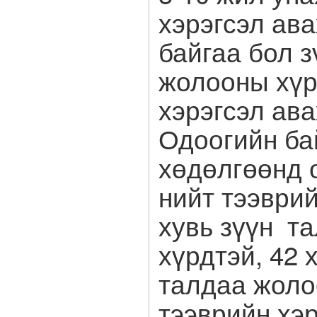
хэрэгсэл ав
байгаа бол 
жолооны хүр
хэрэгсэл ава
Одоогийн б
хөдөлгөөнд 
нийт тээврий
хувь зүүн т
хүрдтэй, 42 
талдаа жоло
тээврийн хэр