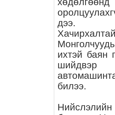
хөдөлгөөнд
оролцуулах
дээ.
Хачирха
Монголчуу
ихтэй баян 
шийдвэр
автомашинт
билээ.
Нийслэлий