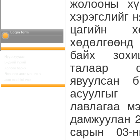
жолооны хү
хэрэгслийг н
цагийн х
Login form
хөдөлгөөнд
байх зохи
Нүүр хуудас
талаар с
Бидний тухай
Холбоо барих
явуулсан б
Японоос авто машин з...
auto mashinii vne
асуулгы
лавлагаа м
дамжуулан 2
сарын 03-н
Шинийн 17