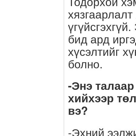
Тодорхой хэ
хязгаарлалт
үгүйсгэхгүй.
бид ард ирг
хүсэлтийг хү
болно.
-Энэ талаа
хийхээр тө
вэ?
-Эхний ээлж