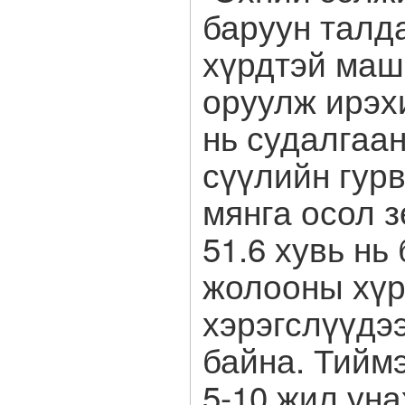
баруун талд
хүрдтэй маш
оруулж ирэх
нь судалгаа
сүүлийн гур
мянга осол 
51.6 хувь нь
жолооны хүр
хэрэгслүүдэ
байна. Тийм
5-10 жил уна