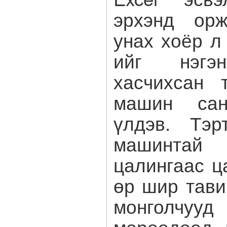
эрхэнд ор
унах хоёр л 
ийг нэгэн
хасчихсан 
машин са
үлдэв. Тэр
машинтай 
цалингаас ц
өр шир тави
монголчуу
мөрөөдөөд 