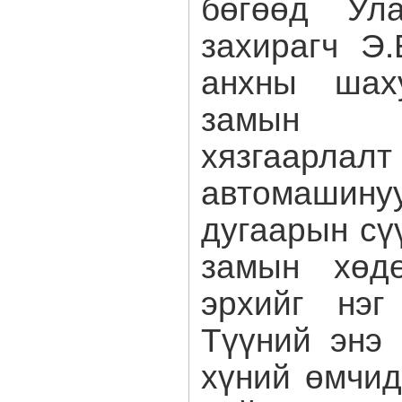
бөгөөд Ула
захирагч Э.
анхны шах
замын х
хязгаарлалт
автомаши
дугаарын сү
замын хөдө
эрхийг нэг
Түүний энэ
хүний өмчид