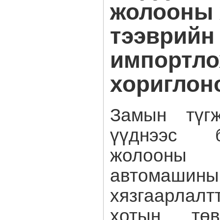
жолооны 
тээврийн
импортло
хориглон
Замын түгж
үүднээс 
жолоон
автомашины
хязгаарла
хотын төв