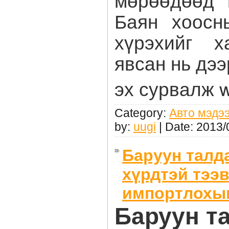
Баян хоосн
хүрэхийг х
явсан нь дэ
эх сурвалж 
Category:
Авто мэдэ
by:
uugi
| Date:
2013/
Баруун талд
хүрдтэй тээ
импортлохыг
Баруун т