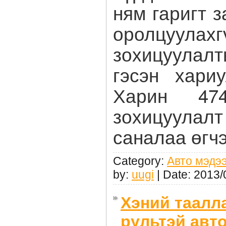
ням гаригт 
оролцуу
зохицуула
гэсэн хари
Харин 47
зохицуулал
саналаа өгчэ
Category:
Авто мэдэ
by:
uugi
| Date:
2013/
Хэний таалл
рультэй авт