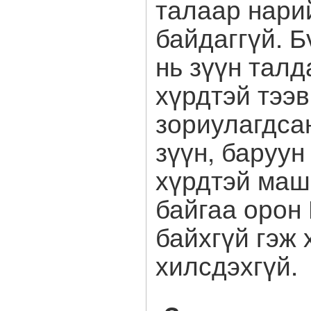
талаар нари
байдаггүй. 
нь зүүн тал
хүрдтэй тээ
зориулагдсан
зүүн, баруу
хүрдтэй маш
байгаа орон
байхгүй гэж 
хилсдэхгүй.