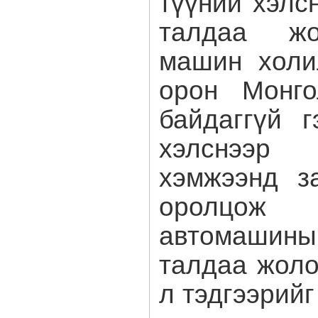
түүний хэлс
талдаа жо
машин холи
орон Монго
байдаггүй 
хэлснээ
хэмжээнд з
оролцож
автомашины 
талдаа жоло
л тэдгээрийг