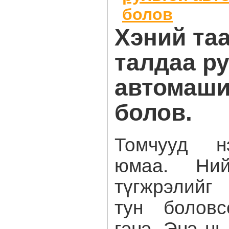
болов
Хэний та
талдаа р
автомаши
болов.
Томчууд н
юмаа. Ний
түгжрэлийг
тун боловс
гэнэ. Энэ н