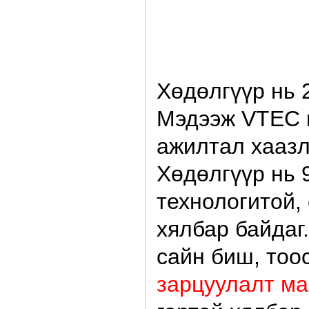
Хөдөлгүүр нь 
Мэдээж VTEC н
ажилтал хаазл
Хөдөлгүүр нь 
технологитой,
хялбар байдаг
сайн биш, тоо
зарцуулалт ма