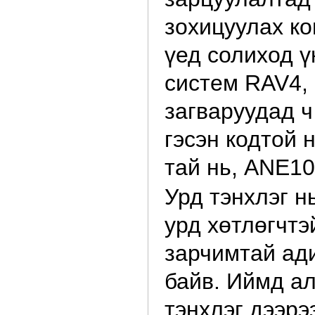
зохицуулах к
үед солиход ү
систем RAV4, 
загваруудад ч
гэсэн кодтой 
тай нь, АNE10
Урд тэнхлэг н
урд хөтлөгчтэй
зарчимтай ади
байв. Иймд ал
тэнхлэг дээрэ