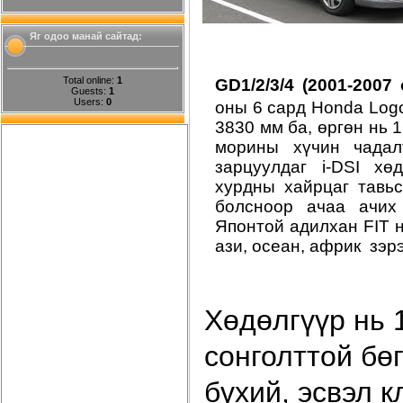
Яг одоо манай сайтад:
Total online:
1
GD1/2/3/4 (2001-2007
Guests:
1
Users:
0
оны 6 сард Honda Logo
3830 мм ба, өргөн нь 
морины хүчин чадал
зарцуулдаг i-DSI хө
хурдны хайрцаг тавь
болсноор ачаа ачих
Японтой адилхан FIT н
ази, осеан, африк зэр
Хөдөлгүүр нь 1
сонголттой бөг
бүхий, эсвэл 