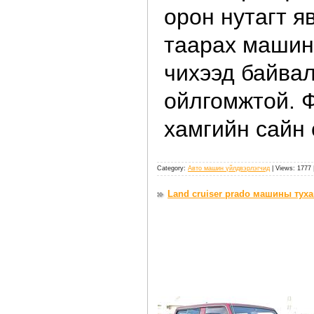
орон нутагт я
таарах машин.
чихээд байва
ойлгомжтой. Ф
хамгийн сайн 
Category:
Авто машин үйлдвэрлэгчид
| Views: 1777 
Land cruiser prado машины тух