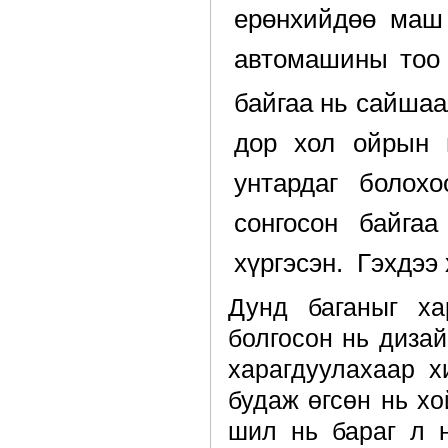
ерөнхийдөө маш 
автомашины тоо 
байгаа нь сайшаа
дор хол ойрын 
унтардаг болох
сонгосон байга
хүргэсэн. Гэхдээ
Дунд баганыг ха
болгосон нь дизай
харагдуулахаар х
будаж өгсөн нь хо
шил нь бараг л 