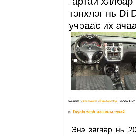
гартай хялбар
тэнхлэг нь Di 
учраас их ача
Category:
Авто машин үйлдвэрлэгчид
| Views: 1809 
Toyota wish машины тухай
Энэ загвар нь 2