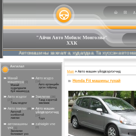
"Айчи Авто Мобилс Монголиа"
ХХК
втомашины захиалга, худалдаа. Та хүссэн авто машинаа хам
Ангилал
Main
»
Авто машин үйлдвэрлэгчид
Манай
Авто мэдээ
Honda Fit машины тухай
машинууд
[14]
[0]
Авто ертөнцийн
Манай
эргэн тойронд
худалдаалж
буй машинууд
Авто мэдлэг
Зөвлөгөө
[36]
[27]
Танд хэрэгтэй
Таны мэдлэг
зөвлөмж
Авто лавлах
Авто машин
[6]
Автотой
үйлдвэрлэгчид
холбоотой
[14]
лавлах
Түүх
автомашины
zahialgiin vne
үнэ
[0]
[1]
Захиалах
боломжит үнэ