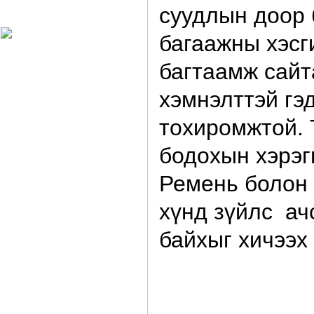
Харагчин могой өдөр
суудлын доор 
багаажны хэсг
багтаамж сайт
хэмнэлттэй гэ
тохиромжтой. 
бодохын хэрэгг
Ремень болон 
хүнд зүйлс ач
байхыг хичээх 