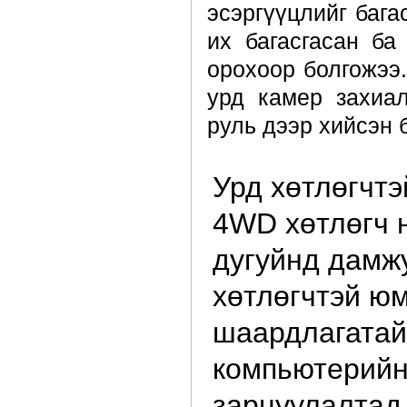
эсэргүүцлийг бага
их багасгасан ба
орохоор болгожээ.
урд камер захиа
руль дээр хийсэн 
Урд хөтлөгчтэ
4WD хөтлөгч н
дугуйнд дамжу
хөтлөгчтэй ю
шаардлагатай 
компьютерийн
зарцуулалтад