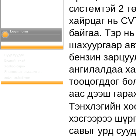
системтэй 2 т
хайрцаг нь CV
байгаа. Тэр нь
Login form
шахуургаар ав
бензин зарцуу
Нүүр хуудас
Бидний тухай
ангилалдаа ха
Холбоо барих
Японоос авто машин з...
auto mashinii vne
тооцогддог бо
аас дээш гара
Тэнхлэгийн хо
хэсгээрээ шүр
савыг урд суу
Шинийн 17