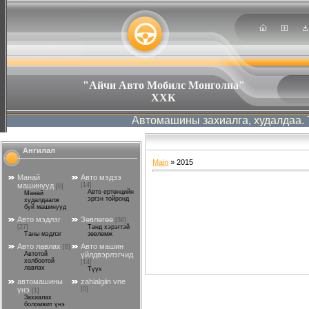
"Айчи Авто Мобилс Монголиа"
ХХК
Автомашины захиалга, худалдаа. Та 
Ангилал
Main
»
2015
Манай
Авто мэдээ
машинууд
[14]
[0]
Авто ертөнцийн
Манай
эргэн тойронд
худалдаалж
буй машинууд
Авто мэдлэг
Зөвлөгөө
[36]
[27]
Танд хэрэгтэй
Таны мэдлэг
зөвлөмж
Авто лавлах
Авто машин
[6]
Автотой
үйлдвэрлэгчид
холбоотой
[14]
лавлах
Түүх
автомашины
zahialgiin vne
үнэ
[0]
[1]
Захиалах
боломжит үнэ