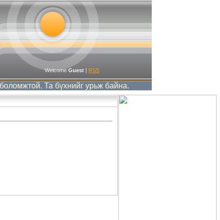
Welcome
Guest
|
RSS
омжтой. Та бүхнийг урьж байна.