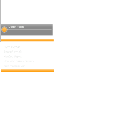
Login form
Нүүр хуудас
Бидний тухай
Холбоо барих
Японоос авто машин з...
auto mashinii vne
Шинийн 17