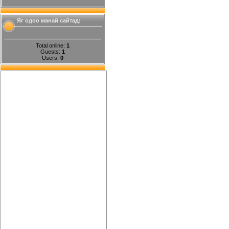
Яг одоо манай сайтад:
Total online:
1
Guests:
1
Users:
0