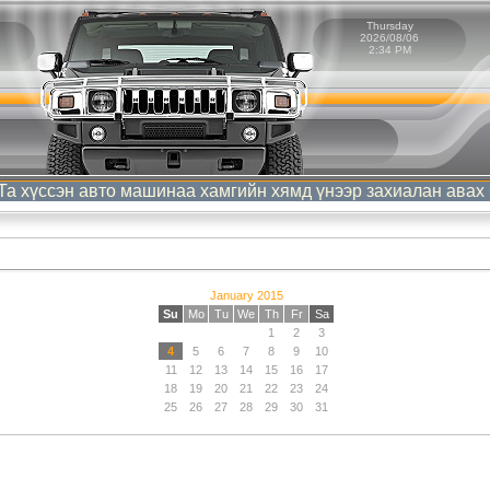
Thursday
2026/08/06
2:34 PM
хүссэн авто машинаа хамгийн хямд үнээр захиалан авах бол
January 2015
Su
Mo
Tu
We
Th
Fr
Sa
1
2
3
4
5
6
7
8
9
10
11
12
13
14
15
16
17
18
19
20
21
22
23
24
25
26
27
28
29
30
31